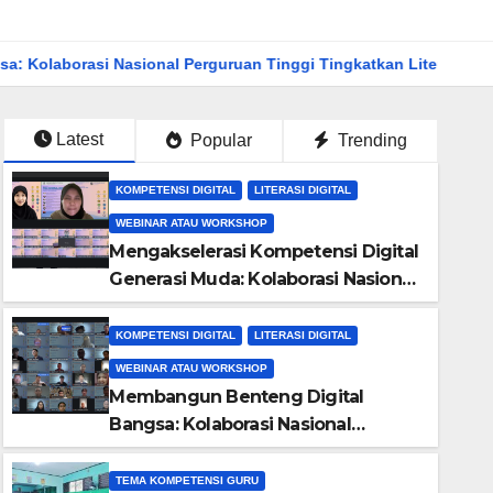
ional Perguruan Tinggi Tingkatkan Literasi dan Keamanan Siber
Latest
Popular
Trending
KOMPETENSI DIGITAL
LITERASI DIGITAL
WEBINAR ATAU WORKSHOP
Mengakselerasi Kompetensi Digital
Generasi Muda: Kolaborasi Nasional
Perguruan Tinggi Dorong
Kreativitas, AI, dan Personal
KOMPETENSI DIGITAL
LITERASI DIGITAL
Branding melalui PkM 2026
WEBINAR ATAU WORKSHOP
Membangun Benteng Digital
Bangsa: Kolaborasi Nasional
Perguruan Tinggi Tingkatkan
Literasi dan Keamanan Siber
INFORMASI UMUM
KOMPETENSI DIGITAL
LITERASI DIGITAL
UNCATEGORIZED
TEMA KOMPETENSI GURU