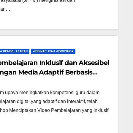
asyarakat (JPPM) menginisiasi dan
dian…
IA PEMBELAJARAN
WEBINAR ATAU WORKSHOP
belajaran Inklusif dan Aksesibel
gan Media Adaptif Berbasis
ri 01 Kabupaten Tangerang
m upaya meningkatkan kompetensi guru dalam
ran digital yang adaptif dan interaktif, telah
hop Menciptakan Video Pembelajaran yang Inklusif