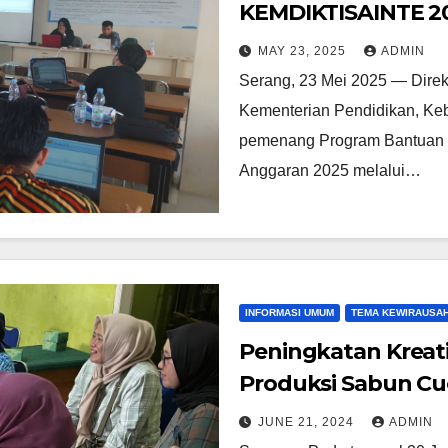
KEMDIKTISAINTE 20
Neonatal Android 
MAY 23, 2025
ADMIN
Adaptif
Serang, 23 Mei 2025 — Direk
Kementerian Pendidikan, Keb
pemenang Program Bantuan O
Anggaran 2025 melalui…
INFORMASI UMUM
TEMA KEWIRAUSA
Peningkatan Kreati
Produksi Sabun Cuc
Masyarakat JPPM da
JUNE 21, 2024
ADMIN
Bhayangkara Jakar