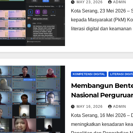
Kreativitas, AI, da
MAY 23, 2026
ADMIN
2026
Kota Serang, 23 Mei 2026 –
kepada Masyarakat (PkM) Kol
literasi digital dan keamana
KOMPETENSI DIGITAL
LITERASI DIGIT
Membangun Benteng
Nasional Perguruan
Keamanan Siber Ge
MAY 16, 2026
ADMIN
Kota Serang, 16 Mei 2026 – D
meningkatkan kesadaran keam