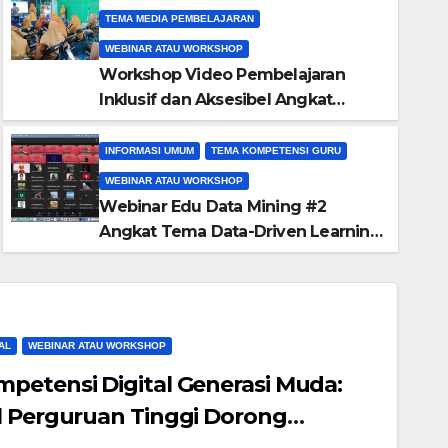
JPPM Gelar Rapat Persiapan
Generasi Muda melalui Kegiatan
TEMA MEDIA PEMBELAJARAN
PkM
Nasional, Libatkan 21 Dosen 
WEBINAR ATAU WORKSHOP
Workshop Video Pembelajaran
Perguruan Tinggi
APRIL 23, 2026
ADMIN
Inklusif dan Aksesibel Angkat
Pengembangan Media Adaptif
Berbasis Canva di SKH Negeri 01
INFORMASI UMUM
TEMA KOMPETENSI GURU
Kabupaten Tangerang
WEBINAR ATAU WORKSHOP
Webinar Edu Data Mining #2
Angkat Tema Data-Driven Learning
Analytics
AL
WEBINAR ATAU WORKSHOP
petensi Digital Generasi Muda:
l Perguruan Tinggi Dorong