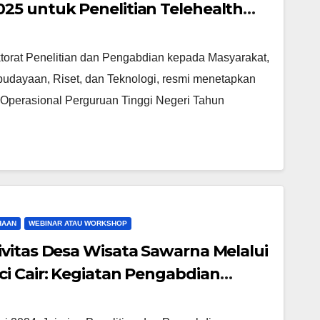
25 untuk Penelitian Telehealth
dan Model Neurofeedback EEG
torat Penelitian dan Pengabdian kepada Masyarakat,
udayaan, Riset, dan Teknologi, resmi menetapkan
perasional Perguruan Tinggi Negeri Tahun
HAAN
WEBINAR ATAU WORKSHOP
vitas Desa Wisata Sawarna Melalui
i Cair: Kegiatan Pengabdian
n Fakultas Teknik Universitas
ta Raya