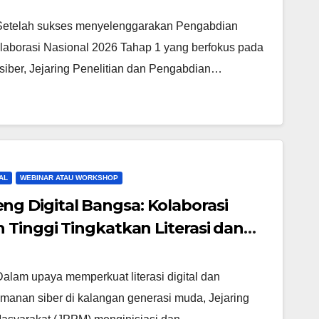
n Personal Branding melalui PkM
 Setelah sukses menyelenggarakan Pengabdian
aborasi Nasional 2026 Tahap 1 yang berfokus pada
n siber, Jejaring Penelitian dan Pengabdian…
AL
WEBINAR ATAU WORKSHOP
 Digital Bangsa: Kolaborasi
 Tinggi Tingkatkan Literasi dan
nerasi Muda melalui Kegiatan PkM
alam upaya memperkuat literasi digital dan
anan siber di kalangan generasi muda, Jejaring