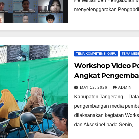
Penelitian dan Pengabdian M
menyelenggarakan Pengab
TEMA KOMPETENSI GURU
TEMA MED
Workshop Video Pem
Angkat Pengemban
Canva di SKH Nege
MAY 12, 2026
ADMIN
Kabupaten Tangerang – Dala
pengembangan media pembelaja
dilaksanakan kegiatan Works
dan Aksesibel pada Senin,…