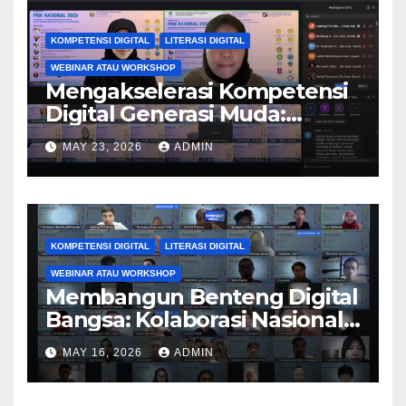
KOMPETENSI DIGITAL
LITERASI DIGITAL
WEBINAR ATAU WORKSHOP
Mengakselerasi Kompetensi
Digital Generasi Muda:
Kolaborasi Nasional
MAY 23, 2026
ADMIN
Perguruan Tinggi Dorong
Kreativitas, AI, dan Personal
Branding melalui PkM 2026
KOMPETENSI DIGITAL
LITERASI DIGITAL
WEBINAR ATAU WORKSHOP
Membangun Benteng Digital
Bangsa: Kolaborasi Nasional
Perguruan Tinggi
MAY 16, 2026
ADMIN
Tingkatkan Literasi dan
Keamanan Siber Generasi