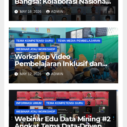
Bangsa: Kolaborasi Nasional
Perguruan Tinggi
MAY 16, 2026
ADMIN
Tingkatkan Literasi dan
Keamanan Siber Generasi
Muda melalui Kegiatan PkM
TEMA KOMPETENSI GURU
TEMA MEDIA PEMBELAJARAN
WEBINAR ATAU WORKSHOP
Workshop Video
Pembelajaran Inklusif dan
Aksesibel Angkat
MAY 12, 2026
ADMIN
Pengembangan Media
Adaptif Berbasis Canva di
SKH Negeri 01 Kabupaten
Tangerang
INFORMASI UMUM
TEMA KOMPETENSI GURU
WEBINAR ATAU WORKSHOP
Webinar Edu Data Mining #2
Angkat Tema Data-Driven