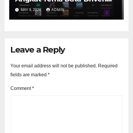
Learning Analytics
MAY 9, 2026
ADMIN
Leave a Reply
Your email address will not be published.
Required
fields are marked
*
Comment
*