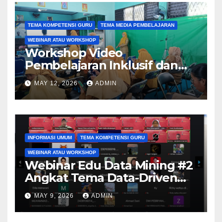
Muda melalui Kegiatan PkM
TEMA KOMPETENSI GURU
TEMA MEDIA PEMBELAJARAN
WEBINAR ATAU WORKSHOP
Workshop Video
Pembelajaran Inklusif dan
Aksesibel Angkat
MAY 12, 2026
ADMIN
Pengembangan Media
Adaptif Berbasis Canva di
SKH Negeri 01 Kabupaten
Tangerang
INFORMASI UMUM
TEMA KOMPETENSI GURU
WEBINAR ATAU WORKSHOP
Webinar Edu Data Mining #2
Angkat Tema Data-Driven
Learning Analytics
MAY 9, 2026
ADMIN