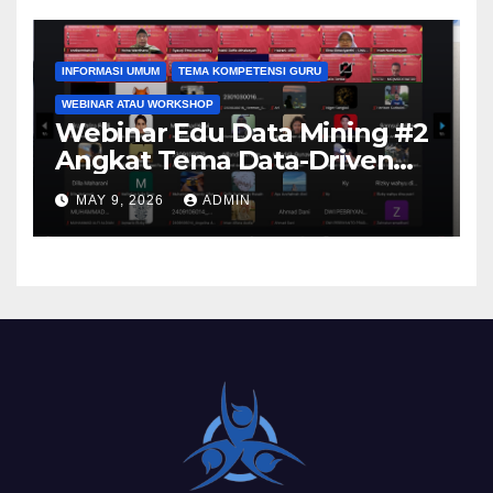
SKH Negeri 01 Kabupaten
Tangerang
INFORMASI UMUM
TEMA KOMPETENSI GURU
WEBINAR ATAU WORKSHOP
Webinar Edu Data Mining #2
Angkat Tema Data-Driven
Learning Analytics
MAY 9, 2026
ADMIN