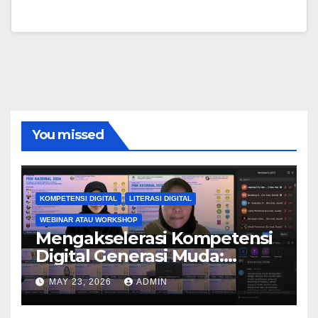
You missed
KOMPETENSI DIGITAL
LITERASI DIGITAL
WEBINAR ATAU WORKSHOP
Mengakselerasi Kompetensi
Digital Generasi Muda:
Kolaborasi Nasional
MAY 23, 2026
ADMIN
Perguruan Tinggi Dorong
Kreativitas, AI, dan Personal