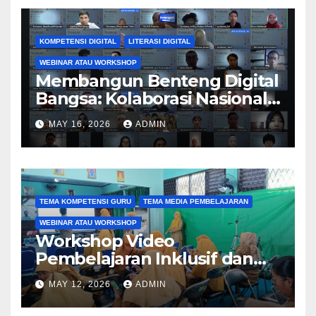
Branding melalui PkM 2026
KOMPETENSI DIGITAL
LITERASI DIGITAL
WEBINAR ATAU WORKSHOP
Membangun Benteng Digital
Bangsa: Kolaborasi Nasional
Perguruan Tinggi
MAY 16, 2026
ADMIN
Tingkatkan Literasi dan
Keamanan Siber Generasi
Muda melalui Kegiatan PkM
TEMA KOMPETENSI GURU
TEMA MEDIA PEMBELAJARAN
WEBINAR ATAU WORKSHOP
Workshop Video
Pembelajaran Inklusif dan
Aksesibel Angkat
MAY 12, 2026
ADMIN
Pengembangan Media
Adaptif Berbasis Canva di