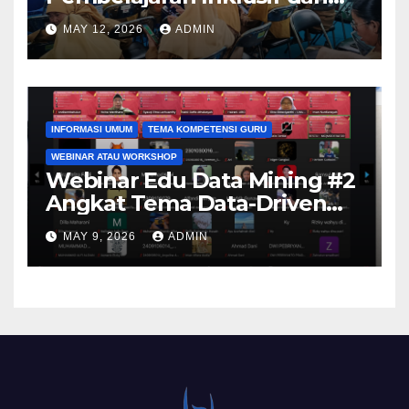
Aksesibel Angkat
MAY 12, 2026
ADMIN
Pengembangan Media
Adaptif Berbasis Canva di
SKH Negeri 01 Kabupaten
Tangerang
INFORMASI UMUM
TEMA KOMPETENSI GURU
WEBINAR ATAU WORKSHOP
Webinar Edu Data Mining #2
Angkat Tema Data-Driven
Learning Analytics
MAY 9, 2026
ADMIN