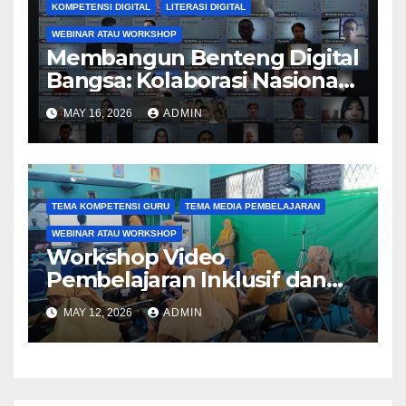
KOMPETENSI DIGITAL
LITERASI DIGITAL
WEBINAR ATAU WORKSHOP
Membangun Benteng Digital
Bangsa: Kolaborasi Nasional
Perguruan Tinggi
MAY 16, 2026
ADMIN
Tingkatkan Literasi dan
Keamanan Siber Generasi
Muda melalui Kegiatan PkM
TEMA KOMPETENSI GURU
TEMA MEDIA PEMBELAJARAN
WEBINAR ATAU WORKSHOP
Workshop Video
Pembelajaran Inklusif dan
Aksesibel Angkat
MAY 12, 2026
ADMIN
Pengembangan Media
Adaptif Berbasis Canva di
SKH Negeri 01 Kabupaten
Tangerang