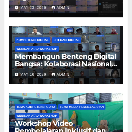
Kolaborasi Nasional
MAY 23, 2026
ADMIN
Perguruan Tinggi Dorong
Kreativitas, AI, dan Personal
Branding melalui PkM 2026
KOMPETENSI DIGITAL
LITERASI DIGITAL
WEBINAR ATAU WORKSHOP
Membangun Benteng Digital
Bangsa: Kolaborasi Nasional
Perguruan Tinggi
MAY 16, 2026
ADMIN
Tingkatkan Literasi dan
Keamanan Siber Generasi
Muda melalui Kegiatan PkM
TEMA KOMPETENSI GURU
TEMA MEDIA PEMBELAJARAN
WEBINAR ATAU WORKSHOP
Workshop Video
Pembelajaran Inklusif dan