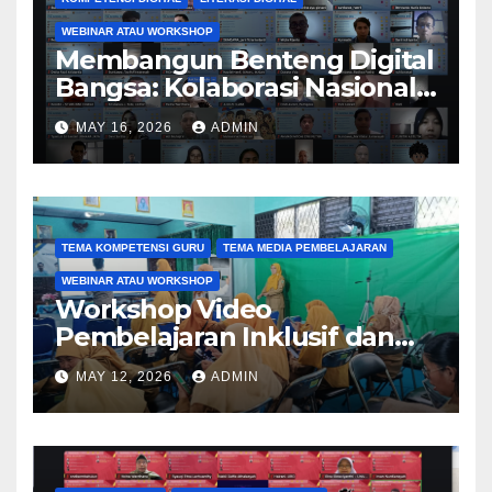
WEBINAR ATAU WORKSHOP
Membangun Benteng Digital
Bangsa: Kolaborasi Nasional
Perguruan Tinggi
MAY 16, 2026
ADMIN
Tingkatkan Literasi dan
Keamanan Siber Generasi
Muda melalui Kegiatan PkM
TEMA KOMPETENSI GURU
TEMA MEDIA PEMBELAJARAN
WEBINAR ATAU WORKSHOP
Workshop Video
Pembelajaran Inklusif dan
Aksesibel Angkat
MAY 12, 2026
ADMIN
Pengembangan Media
Adaptif Berbasis Canva di
SKH Negeri 01 Kabupaten
Tangerang