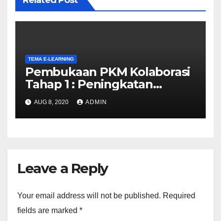
Related Post
TEMA E-LEARNING
Pembukaan PKM Kolaborasi
Tahap 1 : Peningkatan
Kualitas Pembelajaran
AUG 8, 2020
ADMIN
Daring
Leave a Reply
Your email address will not be published.
Required
fields are marked
*