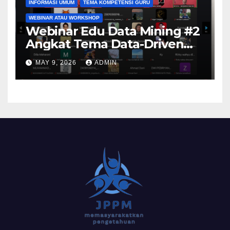
INFORMASI UMUM
TEMA KOMPETENSI GURU
WEBINAR ATAU WORKSHOP
Webinar Edu Data Mining #2
Angkat Tema Data-Driven
Learning Analytics
MAY 9, 2026
ADMIN