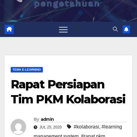
TEMA E-LEARNING
Rapat Persiapan
Tim PKM Kolaborasi
By
admin
#kolaborasi
,
#learning
JUL 25, 2020
management system
,
#rapat pkm