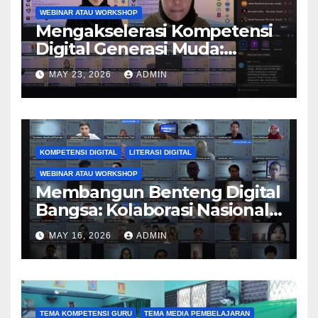
WEBINAR ATAU WORKSHOP
Mengakselerasi Kompetensi
Digital Generasi Muda:
Kolaborasi Nasional
MAY 23, 2026
ADMIN
Perguruan Tinggi Dorong
Kreativitas, AI, dan Personal
Branding melalui PkM 2026
KOMPETENSI DIGITAL
LITERASI DIGITAL
WEBINAR ATAU WORKSHOP
Membangun Benteng Digital
Bangsa: Kolaborasi Nasional
Perguruan Tinggi
MAY 16, 2026
ADMIN
Tingkatkan Literasi dan
Keamanan Siber Generasi
Muda melalui Kegiatan PkM
TEMA KOMPETENSI GURU
TEMA MEDIA PEMBELAJARAN