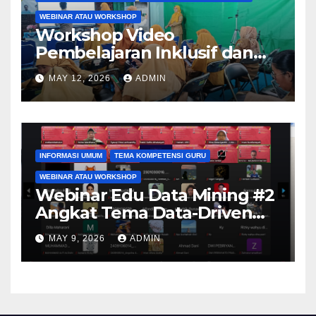
WEBINAR ATAU WORKSHOP
Workshop Video
Pembelajaran Inklusif dan
Aksesibel Angkat
MAY 12, 2026
ADMIN
Pengembangan Media
Adaptif Berbasis Canva di
SKH Negeri 01 Kabupaten
Tangerang
INFORMASI UMUM
TEMA KOMPETENSI GURU
WEBINAR ATAU WORKSHOP
Webinar Edu Data Mining #2
Angkat Tema Data-Driven
Learning Analytics
MAY 9, 2026
ADMIN