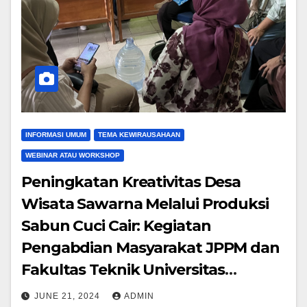
INFORMASI UMUM
TEMA KEWIRAUSAHAAN
WEBINAR ATAU WORKSHOP
Peningkatan Kreativitas Desa
Wisata Sawarna Melalui Produksi
Sabun Cuci Cair: Kegiatan
Pengabdian Masyarakat JPPM dan
Fakultas Teknik Universitas
Bhayangkara Jakarta Raya
JUNE 21, 2024
ADMIN