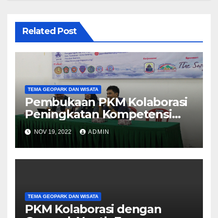
Related Post
TEMA GEOPARK DAN WISATA
Pembukaan PKM Kolaborasi
Peningkatan Kompetensi
GYF dibuka
NOV 19, 2022
ADMIN
TEMA GEOPARK DAN WISATA
PKM Kolaborasi dengan