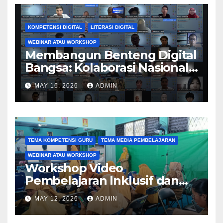
Branding melalui PkM 2026
KOMPETENSI DIGITAL
LITERASI DIGITAL
WEBINAR ATAU WORKSHOP
Membangun Benteng Digital
Bangsa: Kolaborasi Nasional
Perguruan Tinggi
MAY 16, 2026
ADMIN
Tingkatkan Literasi dan
Keamanan Siber Generasi
Muda melalui Kegiatan PkM
TEMA KOMPETENSI GURU
TEMA MEDIA PEMBELAJARAN
WEBINAR ATAU WORKSHOP
Workshop Video
Pembelajaran Inklusif dan
Aksesibel Angkat
MAY 12, 2026
ADMIN
Pengembangan Media
Adaptif Berbasis Canva di