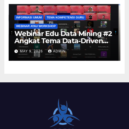
SKH Negeri 01 Kabupaten
Tangerang
INFORMASI UMUM
TEMA KOMPETENSI GURU
WEBINAR ATAU WORKSHOP
Webinar Edu Data Mining #2
Angkat Tema Data-Driven
Learning Analytics
MAY 9, 2026
ADMIN