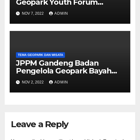
Geopark Youth Forum
Diundur
NOV 7, 2022
ADMIN
TEMA GEOPARK DAN WISATA
JPPM Gandeng Badan
Pengelola Geopark Bayah
Untuk PKM Kolaborasi
NOV 2, 2022
ADMIN
Leave a Reply