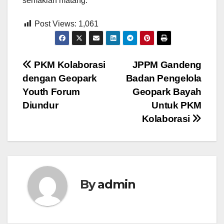
semakian matang.
Post Views:
1,061
Post
PKM Kolaborasi
JPPM Gandeng
dengan Geopark
Badan Pengelola
navigation
Youth Forum
Geopark Bayah
Diundur
Untuk PKM
Kolaborasi
By
admin